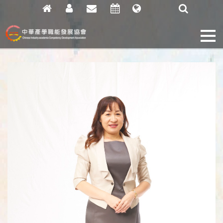
關
於
協
會
協
會
動
態
課
程
列
表
活
動