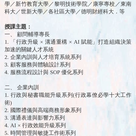
學／新竹教育大學／黎明技術學院／康寧專校／東南
科大／世新大學／各社區大學／德明財經科大．等
授課主題：
一、 顧問輔導專長
1. 「行政升級 × 溝通重構 × AI 賦能」打造組織決策
加速的關鍵人才系統
2. 企業內訓與人才培育系統系列
3. 顧客服務與體驗設計系列
4. 服務流程設計與 SOP 優化系列
二、 企業內訓
1. 行政與秘書職能升級系列(行政幕僚必學十大工作
術)
2. 國際禮儀與高端商務形象系列
3. 溝通表達與影響力系列
4. AI × 行政效能升級系列
5. 時間管理與敏捷工作術系列