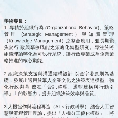
學術專長：
1.
專精於
組
織
行
為 (
Organizational Behavior)
、
策
略
管
理
(Strategic Management
）與知識管理
（
Knowledge Management
）之整合應用，並長期聚
焦於行
政與幕僚職能之策略化轉型研究。專注於將
組織理論轉化為可執行系統，讓行政專
業成為企業策
略推進的核心動能。
2.
組織決策支援與溝通結構設計
以金字塔原則為基
礎，發展出適用於華人企業文化之決策表達模型，強
化行政與幕
僚在「資訊整理、邏輯建構與行動引
導」上的影響力，提升組織決策效率與品質。
3.
人機協作與流程再造（
AI
×
行政科學）
結合人工智
慧與流程管理理論，提出「人機分工優化模型」，將