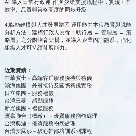
AI
導入日常行政運
作與決策支援流程中，實現工作
效率、品質與策略高度的同步升級。
4.
職能建模與人才發展體系
運用能力本位教育與職能
分析方法，建構行政人員從「執行層
→
管理層
→
策
略層」之分階培育架構，並導入企業內訓體系，強化
組織人才可持續發展能力。
近期實績：
中華賓士－高端客戶服務接待與禮儀
鴻海集團－外賓接待及國際禮儀實務
日立集團－服務禮儀
台灣三菱－感動服務
新光集團－禮儀服務
寶嘉聯合（標緻）－優質服務抱怨處理
台灣奧迪－優質服務抱怨處理
台灣安露莎－核心幹部培訓系列課程