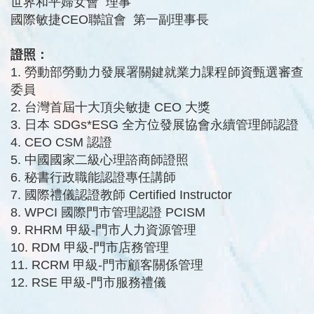
世界和平婦女會 理事
國際敏捷CEO聯誼會 第一副理事長
證照：
1.
勞動部勞動力發展署關鍵就業力課程師資甄選審查
委員
2.
台灣首屆十大頂尖敏捷
CEO
大獎
3.
日本
SDGs*ESG
全方位發展協會永續管理師認證
4. CEO CSM
認證
5.
中國國家二級心理諮商師證照
6.
秘書行政職能認證專任講師
7.
國際禮儀認證教師
Certified Instructor
8. WPCI
國際門市管理認證
PCISM
9. RHRM
甲級
-
門市人力資源管理
10. RDM
甲級
-
門市店務管理
11. RCRM
甲級
-
門市顧客關係管理
12. RSE
甲級
-
門市服務禮儀