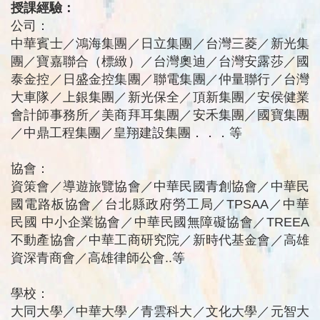
授課經驗：
公司：
中華賓士／鴻海集團／日立集團／台灣三菱／新光集
團／寶嘉聯合（標緻）／台灣奧迪／台灣安露莎／國
泰金控／日盛金控集團／聯電集團／仲量聯行／台灣
大車隊／上銀集團／新光保全／頂新集團／安侯健業
會計師事務所／美商拜耳集團／安禾集團／國寶集團
／中鼎工程集團／皇翔建設集團．．．等
協會：
資策會／導遊旅覽協會／中華民國青創協會／中華民
國電路板協會／台北縣政府勞工局／TPSAA／中華
民國 中小企業協會／中華民國無障礙協會／TREEA
不動產協會／中華工商研究院／新時代基金會／高雄
資深青商會／高雄律師公會..等
學校：
大同大學／中華大學／青雲科大／文化大學／元智大