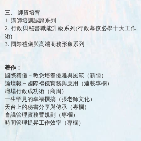
三、 師資培育
1. 講師培訓認證系列
2. 行政與秘書職能升級系列(行政幕僚必學十大工作
術)
3. 國際禮儀與高端商務形象系列
著作：
國際禮儀－教您培養優雅與風範（新陸）
論壇報－國際禮儀實務與應用（連載專欄）
職場行政成功術（商周）
一生罕見的幸福撰搞（張老師文化）
天台上的秘書分享與傳承（專欄）
會議管理實務暨規劃（專欄）
時間管理提昇工作效率（專欄）