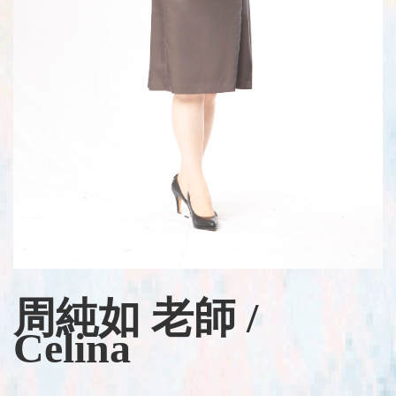
花
絮
檔
案
下
載
會
員
專
區
聯
絡
我
周純如 老師 /
們
Celina