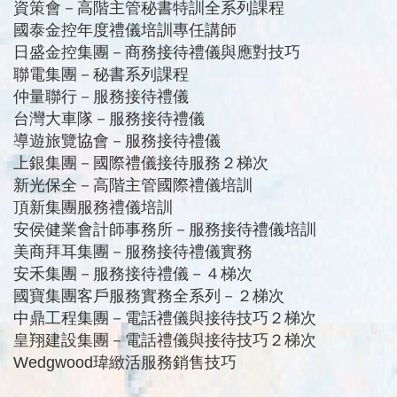
資策會－高階主管秘書特訓全系列課程
國泰金控年度禮儀培訓專任講師
日盛金控集團－商務接待禮儀與應對技巧
聯電集團－秘書系列課程
仲量聯行－服務接待禮儀
台灣大車隊－服務接待禮儀
導遊旅覽協會－服務接待禮儀
上銀集團－國際禮儀接待服務２梯次
新光保全－高階主管國際禮儀培訓
頂新集團服務禮儀培訓
安侯健業會計師事務所－服務接待禮儀培訓
美商拜耳集團－服務接待禮儀實務
安禾集團－服務接待禮儀－４梯次
國寶集團客戶服務實務全系列－２梯次
中鼎工程集團－電話禮儀與接待技巧２梯次
皇翔建設集團－電話禮儀與接待技巧２梯次
Wedgwood瑋緻活服務銷售技巧